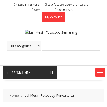
Skip
+6282111854053
cs@fotocopysemarang.co.id
to
Semarang
08.00-17.00
content
My Account
SPECIAL MENU
Home
Jual Mesin Fotocopy Purwakarta