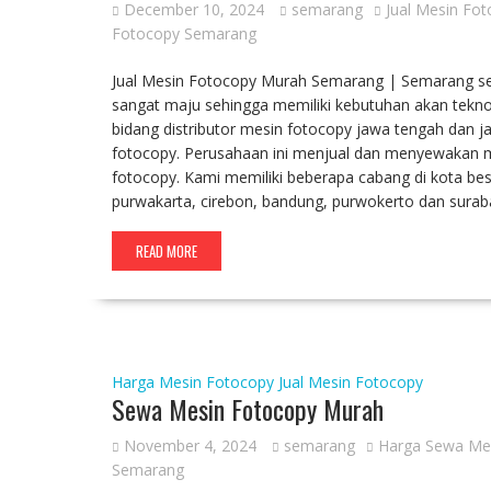
December 10, 2024
semarang
Jual Mesin Fo
Fotocopy Semarang
Jual Mesin Fotocopy Murah Semarang | Semarang seb
sangat maju sehingga memiliki kebutuhan akan tekno
bidang distributor mesin fotocopy jawa tengah dan j
fotocopy. Perusahaan ini menjual dan menyewakan me
fotocopy. Kami memiliki beberapa cabang di kota bes
purwakarta, cirebon, bandung, purwokerto dan sur
READ MORE
Harga Mesin Fotocopy
Jual Mesin Fotocopy
Sewa Mesin Fotocopy Murah
November 4, 2024
semarang
Harga Sewa Me
Semarang