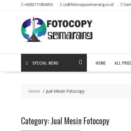
Skip
+6282111854053
cs@fotocopysemarang.co.id
Sem
to
content
SPECIAL MENU
HOME
ALL PRO
Home
Jual Mesin Fotocopy
Category:
Jual Mesin Fotocopy