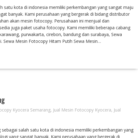
 satu kota di indonesia memiliki perkembangan yang sangat maju
gat banyak. Kami perusahaan yang bergerak di bidang distributor
tuhan akan mesin fotocopy. Perusahaan ini menjual dan
sedia juga paket usaha fotocopy. Kami memiliki beberapa cabang
i, karawang, purwakarta, cirebon, bandung dan surabaya, Sewa
ni. Sewa Mesin Fotocopy Hitam Putih Sewa Mesin…
ng
tocopy Kyocera Semarang
,
Jual Mesin Fotocopy Kyocera
,
Jual
ebagai salah satu kota di indonesia memiliki perkembangan yang
logi yang sangat banyak. Kami perusahaan yang bergerak di