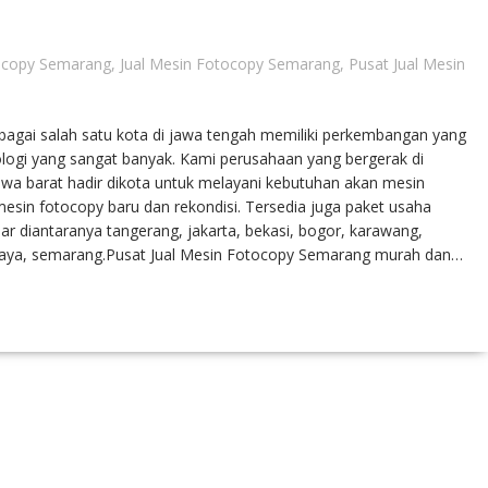
ocopy Semarang
,
Jual Mesin Fotocopy Semarang
,
Pusat Jual Mesin
agai salah satu kota di jawa tengah memiliki perkembangan yang
logi yang sangat banyak. Kami perusahaan yang bergerak di
awa barat hadir dikota untuk melayani kebutuhan akan mesin
sin fotocopy baru dan rekondisi. Tersedia juga paket usaha
ar diantaranya tangerang, jakarta, bekasi, bogor, karawang,
abaya, semarang.Pusat Jual Mesin Fotocopy Semarang murah dan…