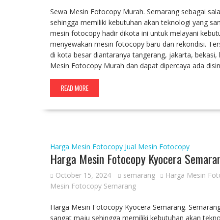
Sewa Mesin Fotocopy Murah. Semarang sebagai salah
sehingga memiliki kebutuhan akan teknologi yang san
mesin fotocopy hadir dikota ini untuk melayani kebu
menyewakan mesin fotocopy baru dan rekondisi. Ter
di kota besar diantaranya tangerang, jakarta, bekas
Mesin Fotocopy Murah dan dapat dipercaya ada disi
READ MORE
Harga Mesin Fotocopy
Jual Mesin Fotocopy
Harga Mesin Fotocopy Kyocera Semara
October 15, 2024
semarang
Harga Mesin Fo
Mesin Fotocopy Semarang
Harga Mesin Fotocopy Kyocera Semarang. Semarang s
sangat maju sehingga memiliki kebutuhan akan tekno