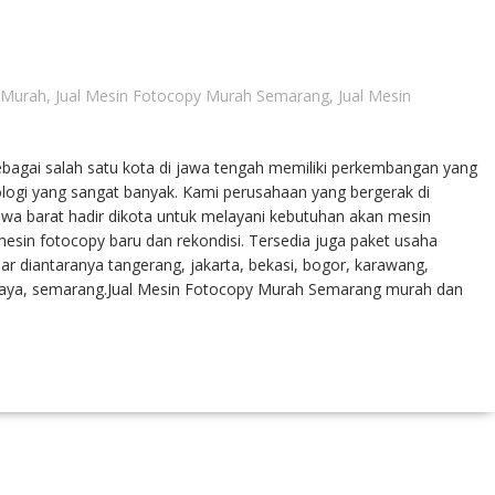
 Murah
,
Jual Mesin Fotocopy Murah Semarang
,
Jual Mesin
agai salah satu kota di jawa tengah memiliki perkembangan yang
logi yang sangat banyak. Kami perusahaan yang bergerak di
awa barat hadir dikota untuk melayani kebutuhan akan mesin
sin fotocopy baru dan rekondisi. Tersedia juga paket usaha
ar diantaranya tangerang, jakarta, bekasi, bogor, karawang,
abaya, semarang.Jual Mesin Fotocopy Murah Semarang murah dan