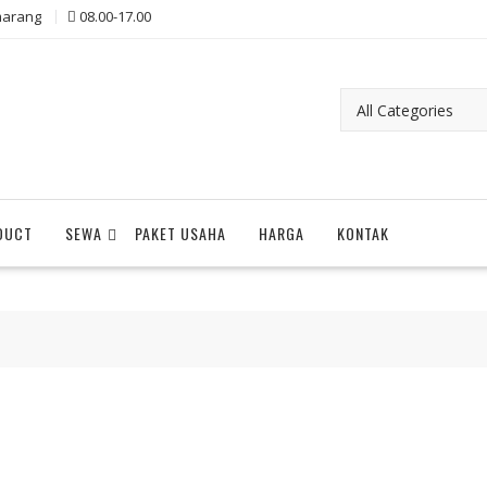
arang
08.00-17.00
DUCT
SEWA
PAKET USAHA
HARGA
KONTAK