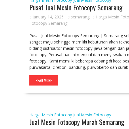
Harga Mesin Fotocopy
Jual Mesin Fotocopy
Pusat Jual Mesin Fotocopy Semarang
January 14, 2025
semarang
Harga Mesin Fot
Fotocopy Semarang
Pusat Jual Mesin Fotocopy Semarang | Semarang seb
sangat maju sehingga memiliki kebutuhan akan tekno
bidang distributor mesin fotocopy jawa tengah dan j
fotocopy. Perusahaan ini menjual dan menyewakan me
fotocopy. Kami memiliki beberapa cabang di kota bes
purwakarta, cirebon, bandung, purwokerto dan sur
READ MORE
Harga Mesin Fotocopy
Jual Mesin Fotocopy
Jual Mesin Fotocopy Murah Semarang