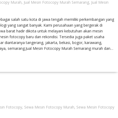
tocopy Murah
,
Jual Mesin Fotocopy Murah Semarang
,
Jual Mesin
agai salah satu kota di jawa tengah memiliki perkembangan yang
logi yang sangat banyak. Kami perusahaan yang bergerak di
awa barat hadir dikota untuk melayani kebutuhan akan mesin
sin fotocopy baru dan rekondisi. Tersedia juga paket usaha
ar diantaranya tangerang, jakarta, bekasi, bogor, karawang,
abaya, semarang.Jual Mesin Fotocopy Murah Semarang murah dan…
sin Fotocopy
,
Sewa Mesin Fotocopy Murah
,
Sewa Mesin Fotocopy