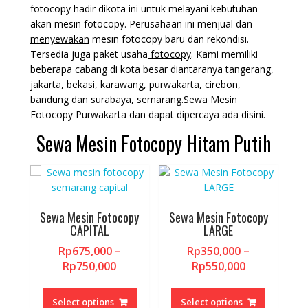
fotocopy hadir dikota ini untuk melayani kebutuhan
akan mesin fotocopy. Perusahaan ini menjual dan
menyewakan
mesin fotocopy baru dan rekondisi.
Tersedia juga paket usaha
fotocopy
. Kami memiliki
beberapa cabang di kota besar diantaranya tangerang,
jakarta, bekasi, karawang, purwakarta, cirebon,
bandung dan surabaya, semarang.Sewa Mesin
Fotocopy Purwakarta dan dapat dipercaya ada disini.
Sewa Mesin Fotocopy Hitam Putih
Sewa Mesin Fotocopy
Sewa Mesin Fotocopy
CAPITAL
LARGE
Rp
675,000
–
Rp
350,000
–
Price
Price
Rp
750,000
Rp
550,000
range:
range:
This
This
Rp675,000
Rp350,000
product
product
Select options
Select options