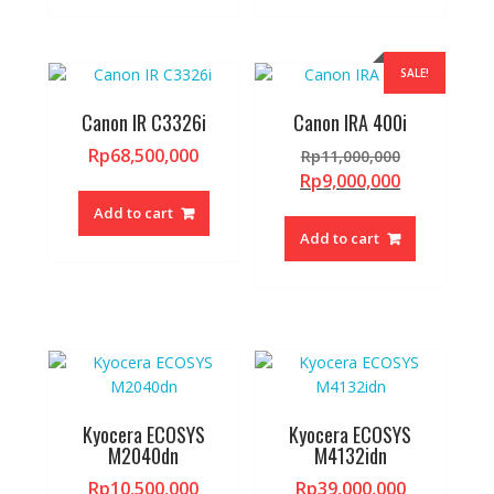
SALE!
Canon IR C3326i
Canon IRA 400i
Original
Rp
68,500,000
Rp
11,000,000
price
Current
Rp
9,000,000
was:
price
Add to cart
Rp11,000,0
is:
Add to cart
Rp9,000,00
Kyocera ECOSYS
Kyocera ECOSYS
M2040dn
M4132idn
Rp
10,500,000
Rp
39,000,000