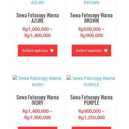
chosen
chosen
on
on
the
the
Sewa Fotocopy Warna
Sewa Fotocopy Warna
AZURE
BROWN
product
product
page
page
Rp
1,000,000
–
Rp
500,000
–
Price
Price
Rp
1,400,000
Rp
900,000
range:
range:
This
This
Rp1,000,000
Rp500,000
product
product
Select options
Select options
through
through
has
has
Rp1,400,000
Rp900,000
multiple
multiple
variants.
variants.
The
The
options
options
may
may
be
be
Sewa Fotocopy Warna
Sewa Fotocopy Warna
chosen
chosen
IVORY
PURPLE
on
on
Rp
1,400,000
–
Rp
800,000
–
the
the
Price
Price
Rp
1,900,000
Rp
1,250,000
product
product
range:
range:
This
This
page
page