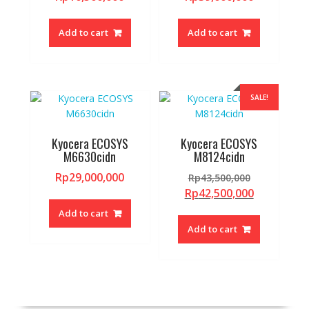
Add to cart
Add to cart
SALE!
Kyocera ECOSYS
Kyocera ECOSYS
M6630cidn
M8124cidn
Original
Rp
29,000,000
Rp
43,500,000
price
Current
Rp
42,500,000
was:
price
Add to cart
Rp43,500,0
is:
Add to cart
Rp42,500,0