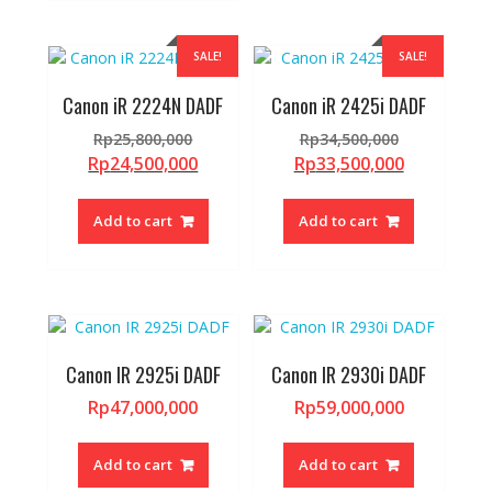
SALE!
SALE!
Canon iR 2224N DADF
Canon iR 2425i DADF
Original
Original
Rp
25,800,000
Rp
34,500,000
price
price
Current
Current
Rp
24,500,000
Rp
33,500,000
was:
was:
price
price
Rp25,800,000.
Rp34,500,0
is:
is:
Add to cart
Add to cart
Rp24,500,000.
Rp33,500,0
Canon IR 2925i DADF
Canon IR 2930i DADF
Rp
47,000,000
Rp
59,000,000
Add to cart
Add to cart