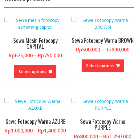
Sewa Mesin Fotocopy
Sewa Fotocopy Warna BROWN
CAPITAL
Pri
Rp
500,000
–
Rp
900,000
Price
Rp
675,000
–
Rp
750,000
ran
This
range:
Rp5
This
produc
Select options
Rp675,000
thr
product
Select options
has
through
Rp9
has
multipl
Rp750,000
multiple
variant
variants.
The
The
option
options
may
may
be
be
chosen
Sewa Fotocopy Warna AZURE
Sewa Fotocopy Warna
chosen
PURPLE
on
Price
Rp
1,000,000
–
Rp
1,400,000
on
the
Pr
Rp
800,000
–
Rp
1,250,000
range: