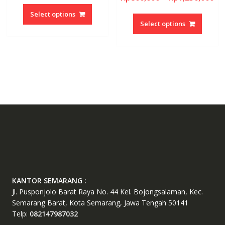
the
This
produc
ra
Rp1,000,000
This
product
product
page
Select options
Rp
through
produc
page
Select options
has
th
Rp1,400,000
has
multiple
Rp
multipl
variants.
variant
The
The
options
option
may
may
be
be
chosen
chosen
on
on
the
the
product
produc
page
page
KANTOR SEMARANG :
Jl. Pusponjolo Barat Raya No. 44 Kel. Bojongsalaman, Kec.
Semarang Barat, Kota Semarang, Jawa Tengah 50141
Telp:
082147987032