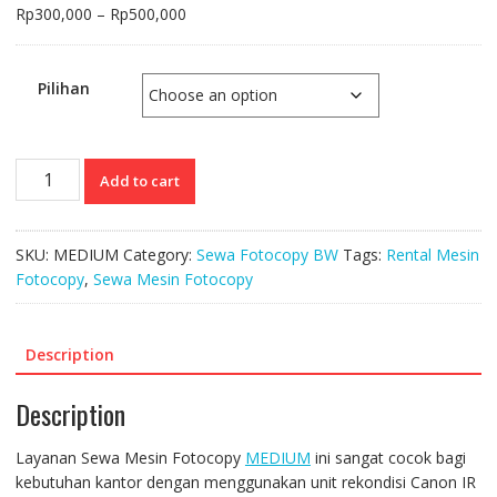
Price
Rp
300,000
–
Rp
500,000
range:
Rp300,000
through
Pilihan
Rp500,000
Sewa
Add to cart
Mesin
Fotocopy
MEDIUM
SKU:
MEDIUM
Category:
Sewa Fotocopy BW
Tags:
Rental Mesin
quantity
Fotocopy
,
Sewa Mesin Fotocopy
Description
Description
Layanan Sewa Mesin Fotocopy
MEDIUM
ini sangat cocok bagi
kebutuhan kantor dengan menggunakan unit rekondisi Canon IR