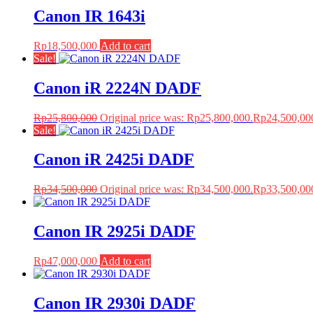
Canon IR 1643i
Rp
18,500,000
Add to cart
Sale!
Canon iR 2224N DADF
Rp
25,800,000
Original price was: Rp25,800,000.
Rp
24,500,00
Sale!
Canon iR 2425i DADF
Rp
34,500,000
Original price was: Rp34,500,000.
Rp
33,500,00
Canon IR 2925i DADF
Rp
47,000,000
Add to cart
Canon IR 2930i DADF