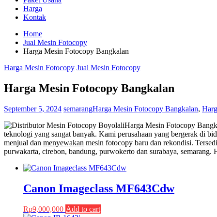
Harga
Kontak
Home
Jual Mesin Fotocopy
Harga Mesin Fotocopy Bangkalan
Harga Mesin Fotocopy
Jual Mesin Fotocopy
Harga Mesin Fotocopy Bangkalan
September 5, 2024
semarang
Harga Mesin Fotocopy Bangkalan
,
Harg
Harga Mesin Fotocopy Bangkal
teknologi yang sangat banyak. Kami perusahaan yang bergerak di bid
menjual dan
menyewakan
mesin fotocopy baru dan rekondisi. Tersedi
purwakarta, cirebon, bandung, purwokerto dan surabaya, semarang. 
Canon Imageclass MF643Cdw
Rp
9,000,000
Add to cart