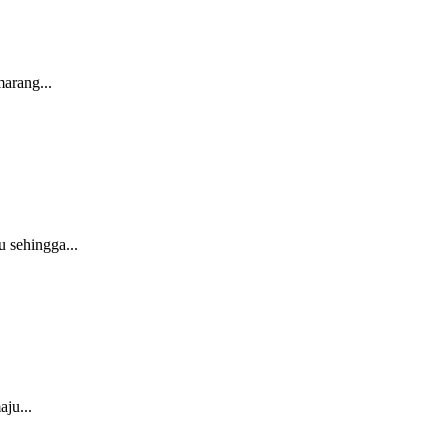
arang...
 sehingga...
ju...