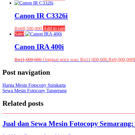
Canon IR C3326i
Rp
68,500,000
Add to cart
Sale!
Canon IRA 400i
Rp
11,000,000
Original price was: Rp11,000,000.
Rp
9,000,000
Post navigation
Harga Mesin Fotocopy Surakarta
Sewa Mesin Fotocopy Tangerang
Related posts
Jual dan Sewa Mesin Fotocopy Semarang: