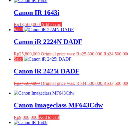
Canon IR 1643i
Rp
18,500,000
Add to cart
Sale!
Canon iR 2224N DADF
Rp
25,800,000
Original price was: Rp25,800,000.
Rp
24,500,00
Sale!
Canon iR 2425i DADF
Rp
34,500,000
Original price was: Rp34,500,000.
Rp
33,500,00
Canon Imageclass MF643Cdw
Rp
9,000,000
Add to cart