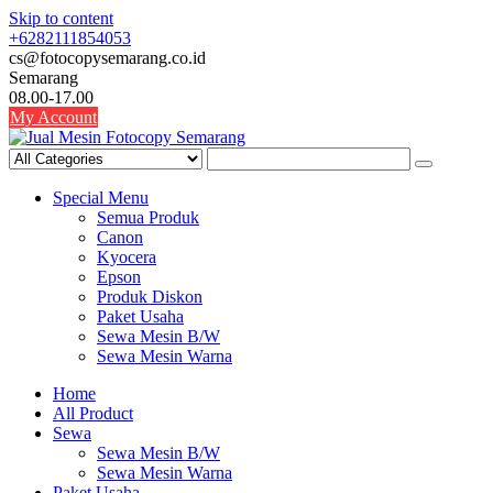
Skip to content
+6282111854053
cs@fotocopysemarang.co.id
Semarang
08.00-17.00
My Account
Special Menu
Semua Produk
Canon
Kyocera
Epson
Produk Diskon
Paket Usaha
Sewa Mesin B/W
Sewa Mesin Warna
Home
All Product
Sewa
Sewa Mesin B/W
Sewa Mesin Warna
Paket Usaha