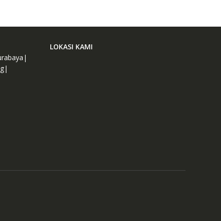
LOKASI KAMI
urabaya|
ng|