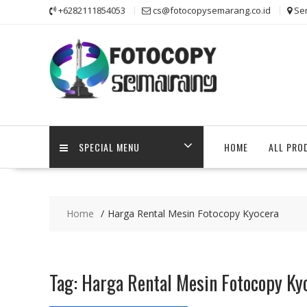
Skip
+6282111854053
cs@fotocopysemarang.co.id
Se
to
content
SPECIAL MENU
HOME
ALL PRO
Home
Harga Rental Mesin Fotocopy Kyocera
Tag:
Harga Rental Mesin Fotocopy Ky