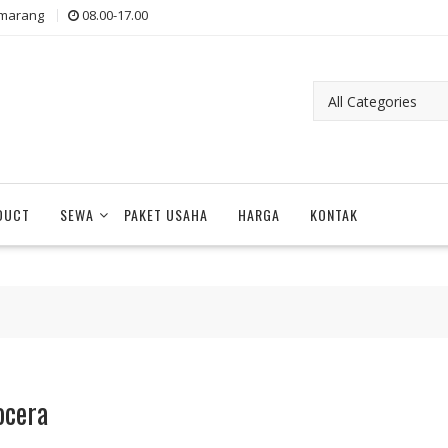
marang
08.00-17.00
DUCT
SEWA
PAKET USAHA
HARGA
KONTAK
ocera