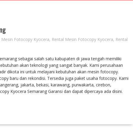
ng
l Mesin Fotocopy Kyocera
,
Rental Mesin Fotocopy Kyocera
,
Rental
emarang sebagai salah satu kabupaten di jawa tengah memiliki
ebutuhan akan teknologi yang sangat banyak. Kami perusahaan
adir dikota ini untuk melayani kebutuhan akan mesin fotocopy.
py baru dan rekondisi. Tersedia juga paket usaha fotocopy. Kami
angerang, jakarta, bekasi, karawang, purwakarta, cirebon,
opy Kyocera Semarang Garansi dan dapat dipercaya ada disini.