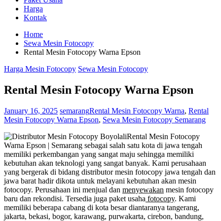
Harga
Kontak
Home
Sewa Mesin Fotocopy
Rental Mesin Fotocopy Warna Epson
Harga Mesin Fotocopy
Sewa Mesin Fotocopy
Rental Mesin Fotocopy Warna Epson
January 16, 2025
semarang
Rental Mesin Fotocopy Warna
,
Rental
Mesin Fotocopy Warna Epson
,
Sewa Mesin Fotocopy Semarang
Rental Mesin Fotocopy
Warna Epson | Semarang sebagai salah satu kota di jawa tengah
memiliki perkembangan yang sangat maju sehingga memiliki
kebutuhan akan teknologi yang sangat banyak. Kami perusahaan
yang bergerak di bidang distributor mesin fotocopy jawa tengah dan
jawa barat hadir dikota untuk melayani kebutuhan akan mesin
fotocopy. Perusahaan ini menjual dan
menyewakan
mesin fotocopy
baru dan rekondisi. Tersedia juga paket usaha
fotocopy
. Kami
memiliki beberapa cabang di kota besar diantaranya tangerang,
jakarta, bekasi, bogor, karawang, purwakarta, cirebon, bandung,