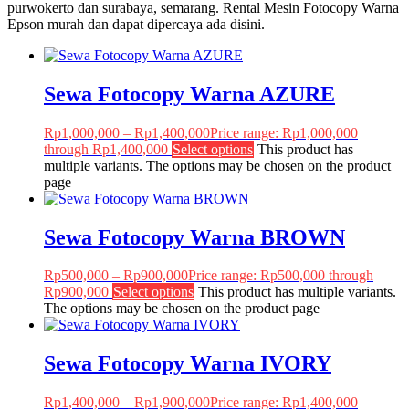
purwokerto dan surabaya, semarang. Rental Mesin Fotocopy Warna
Epson murah dan dapat dipercaya ada disini.
Sewa Fotocopy Warna AZURE
Rp
1,000,000
–
Rp
1,400,000
Price range: Rp1,000,000
through Rp1,400,000
Select options
This product has
multiple variants. The options may be chosen on the product
page
Sewa Fotocopy Warna BROWN
Rp
500,000
–
Rp
900,000
Price range: Rp500,000 through
Rp900,000
Select options
This product has multiple variants.
The options may be chosen on the product page
Sewa Fotocopy Warna IVORY
Rp
1,400,000
–
Rp
1,900,000
Price range: Rp1,400,000