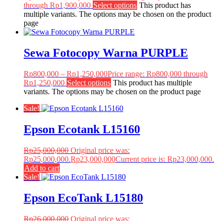
through Rp1,900,000
Select options
This product has
multiple variants. The options may be chosen on the product
page
Sewa Fotocopy Warna PURPLE
Rp
800,000
–
Rp
1,250,000
Price range: Rp800,000 through
Rp1,250,000
Select options
This product has multiple
variants. The options may be chosen on the product page
Sale!
Epson Ecotank L15160
Rp
25,000,000
Original price was:
Rp25,000,000.
Rp
23,000,000
Current price is: Rp23,000,000.
Add to cart
Sale!
Epson EcoTank L15180
Rp
26,000,000
Original price was: