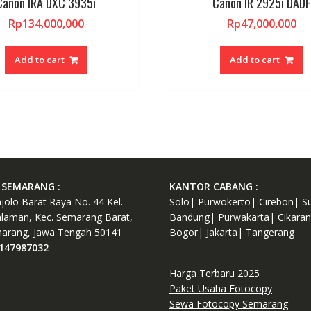
Canon IRA DXC 3935i
Canon IR 2925i DADF
Rp
134,000,000
Rp
47,000,000
Add to cart
Add to cart
SEMARANG :
KANTOR CABANG :
njolo Barat Raya No. 44 Kel.
Solo| Purwokerto| Cirebon| S
laman, Kec. Semarang Barat,
Bandung| Purwakarta| Cikara
arang, Jawa Tengah 50141
Bogor| Jakarta| Tangerang
147987032
Harga Terbaru 2025
Paket Usaha Fotocopy
Sewa Fotocopy Semarang