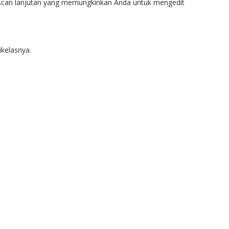
si scan lanjutan yang memungkinkan Anda untuk mengedit
ikelasnya.