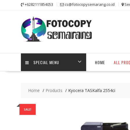
Skip
+6282111854053
cs@fotocopysemarang.co.id
Se
to
content
SPECIAL MENU
HOME
ALL PRO
Home
Products
Kyocera TASKalfa 2554ci
SALE!