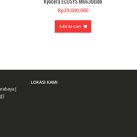
Kyocera ECOSYS M6630cidn
Rp
29,000,000
Add to cart
LOKASI KAMI
urabaya|
ng|