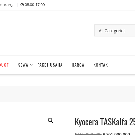
marang
08.00-17.00
DUCT
SEWA
PAKET USAHA
HARGA
KONTAK
Kyocera TASKalfa 2
Original
Cu
Rp
69,000,000
Rp
61,000,000