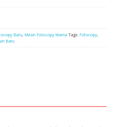
ice
61,000,000.
tocopy Baru
,
Mesin Fotocopy Warna
Tags:
Fotocopy
,
in Baru