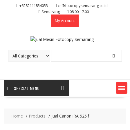
Skip
+6282111854053
cs@fotocopysemarang.co.id
to
Semarang
08.00-17.00
content
My Account
SPECIAL MENU
Home
Products
Jual Canon iRA 525if